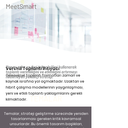
MeetSmart
Yapay zeka ve ileri teknolojileri kullanarak
Verimli Toplantı İhtiyacı
toplantı verimliliğini ve etkinliğini artırmayı
Geleneksel toplantı formatları zaman ve
hedefleyen yenilikçi strateji.
kaynak israfına yol açmaktadır. Uzaktan ve
hibrit çalışma modellerinin yaygınlaşması,
yeni ve etkili toplantı yaklaşımlarını gerekli
TEMALAR
kılmaktadır.
MeetSmart'ın İleri Toplantı Çözümleri
Temalar, strateji geliştirme sürecinde yeniden
MeetSmart stratejisi, "AI-Powered Meeting
tasarlanması gereken kritik kavramsal
Assistants" ve "Automated Scheduling
unsurlardır. Bu önemli tasarım başlıkları,
Tools" kullanır. "Virtual Reality (VR) and