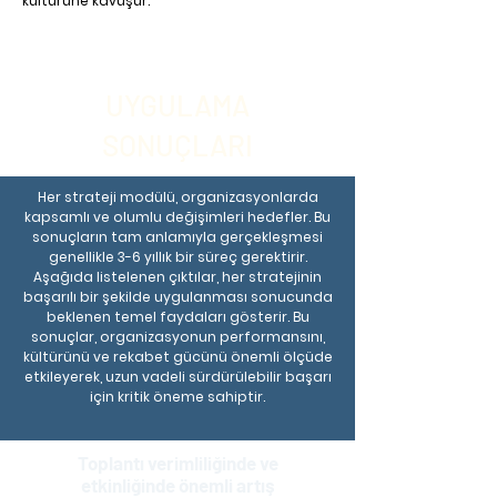
kültürüne kavuşur.
UYGULAMA
SONUÇLARI
Her strateji modülü, organizasyonlarda
kapsamlı ve olumlu değişimleri hedefler. Bu
sonuçların tam anlamıyla gerçekleşmesi
genellikle 3-6 yıllık bir süreç gerektirir.
Aşağıda listelenen çıktılar, her stratejinin
başarılı bir şekilde uygulanması sonucunda
beklenen temel faydaları gösterir. Bu
sonuçlar, organizasyonun performansını,
kültürünü ve rekabet gücünü önemli ölçüde
etkileyerek, uzun vadeli sürdürülebilir başarı
için kritik öneme sahiptir.
Toplantı verimliliğinde ve
etkinliğinde önemli artış