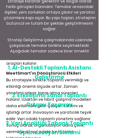
stratejik kararlar gerektirir ve doğal olarak
Augmented Reality (AR) Meetings"
farklı görüşleri barındırır. Temalar arasındaki
deneyimleri sunar. "Asynchronous
ilişkiler, yeni zorlukları ortaya çıkarır ve yaratıcı
çözümlere kapı açar. Bu yapı taşları, stratejinin
Meetings" ve "Meeting-Free Days"
bütüncül ve tutarlı bir şekilde geliştirilmesini
uygulamalarını benimser. "Design Thinking"
sağlar.
ve "Agile Methodologies" ile toplantı
formatlarını yeniden tasarlar. "Real-Time
Strateji Geliştirme çalışmalarında üzerinde
Collaboration Tools" ve "Interactive
çalışılacak temalar birlikte seçilmektedir.
Whiteboards" entegre eder. "Meeting
Aşağıdaki temalar sadece birer örnektir
Analytics" ve "Productivity Tracking"
araçları kullanır.
1. AI-Destekli Toplantı Asistanı
MeetSmart'ın Dönüştürücü Etkileri
Geliştirme
Bu stratejiyle birlikte, toplantı verimliliği ve
etkinliği önemli ölçüde artar. Zaman
yönetimi iyileşir, karar alma süreçleri
2. Etkileşimli Sanal Toplantı
hızlanır. Uzaktan ve hibrit çalışma modelleri
Ortamı Tasarımı
daha etkili hale gelir. Çalışan katılımı ve
işbirliği artar. İnovasyon ve yaratıcılık teşvik
edilir. Veri odaklı toplantı yönetimi sağlanır.
3. Veri Analitiği Tabanlı Toplantı
Sonuç olarak, organizasyon daha çevik,
Optimizasyon Sistemi
verimli ve sonuç odaklı bir toplantı