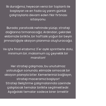
İlk durağımız, heyecan verici bir toplantı ile
başlayan ve en fazla üç yarım günlük
çalıştaylarla devam eden fikir fırtınası
istasyonu.
Burada, yaratıcılık nehrinde yüzüp, strateji
dağlarına tırmanacağız. Ardından, çekirdek
ekibimizle birlikte, bir haftalık yoğun bir beyin
jimnastiğiyle aksiyon planımızı oluşturacağız.
Ve işte final etabımız: 3'er aylık sprintlerle dolu,
minimum bir, maksimum üç çeyreklik bir
maraton!
Her strateji çalışması, bu unutulmaz
yolculuğun sonunda, elimizde sımsıcak bir
aksiyon planıyla biter. Kemerlerinizi bağlayın,
strateji maceramız başlıyor!
Strateji Geliştirme çalışmalarında üzerinde
çalışılacak temalar birlikte seçilmektedir.
Aşağıdaki temalar sadece birer örnektir
Bu strateji, geleneksel toplantı