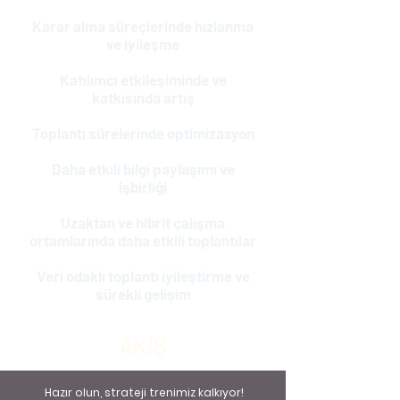
Karar alma süreçlerinde hızlanma
ve iyileşme
Katılımcı etkileşiminde ve
katkısında artış
Toplantı sürelerinde optimizasyon
Daha etkili bilgi paylaşımı ve
işbirliği
Uzaktan ve hibrit çalışma
ortamlarında daha etkili toplantılar
Veri odaklı toplantı iyileştirme ve
sürekli gelişim
AKIŞ
Hazır olun, strateji trenimiz kalkıyor!