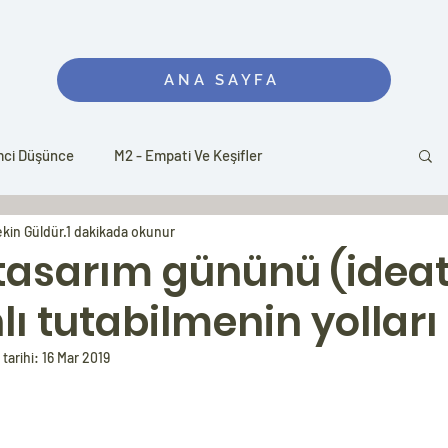
ANA SAYFA
mci Düşünce
M2 - Empati Ve Keşifler
ekin Güldür
1 dakikada okunur
atonları
W1 - Atölye Çalışmaları
Learning 3.0
 tasarım gününü (ideat
lı tutabilmenin yolları
tarihi:
16 Mar 2019