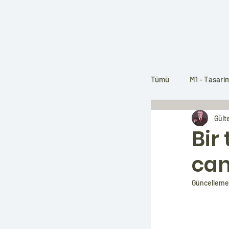
Tümü
M1 - Tasari
Gült
M3 - Tasarım Mar
Bir
can
Güncelleme 