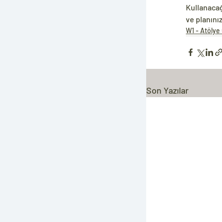
Kullanacağı
ve planını
W1 - Atölye 
Son Yazılar