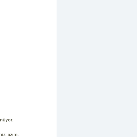
ünüyor.
z lazım. 